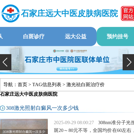
石家庄远大中医皮肤病医院
队
白斑诊疗
远大公益
预约挂号
导航：
首页
> TAG信息列表 > 激光祛白斑治疗价
石家庄远大中医皮肤病医院
308激光照射白癜风一次多少钱
2025-09-29 08:00:27
308nm准分
斑20～80元不等，全国均价在60