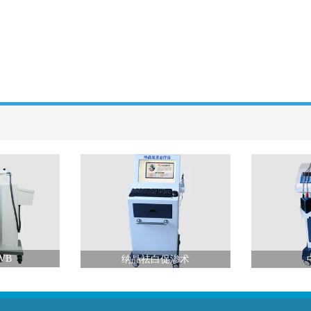
VB
纳晶祛白促渗术