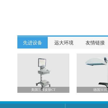
先进设备
远大环境
友情链接
光
美国三维皮肤CT
德国311U