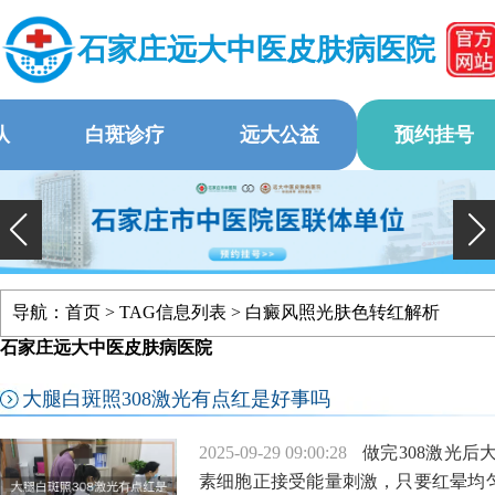
石家庄远大中医皮肤病医院
队
白斑诊疗
远大公益
预约挂号
导航：
首页
> TAG信息列表 > 白癜风照光肤色转红解析
石家庄远大中医皮肤病医院
大腿白斑照308激光有点红是好事吗
2025-09-29 09:00:28
做完308激光
素细胞正接受能量刺激，只要红晕均