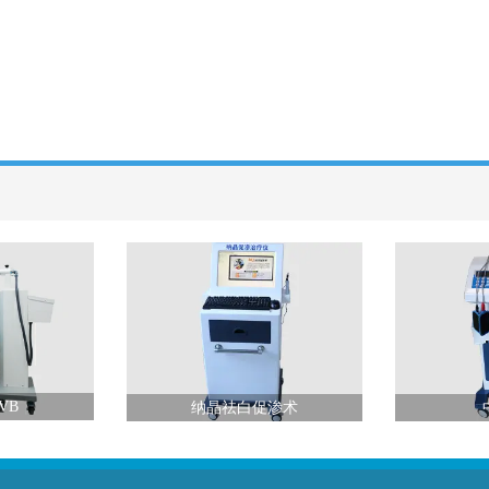
VB
纳晶祛白促渗术