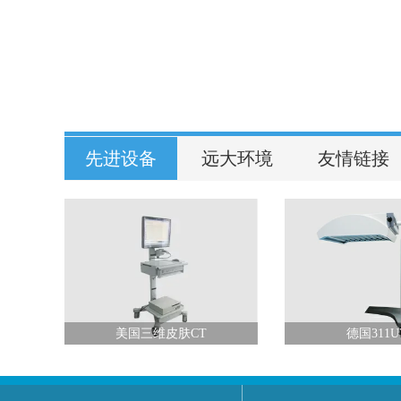
先进设备
远大环境
友情链接
光
美国三维皮肤CT
德国311U