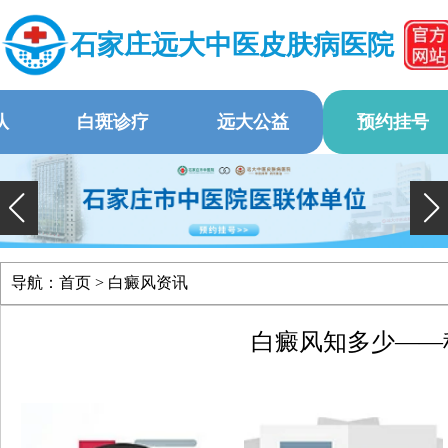
石家庄远大中医皮肤病医院
队
白斑诊疗
远大公益
预约挂号
导航：
首页
>
白癜风资讯
白癜风知多少——